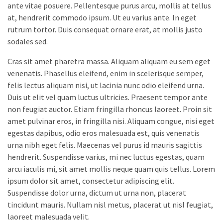
ante vitae posuere. Pellentesque purus arcu, mollis at tellus
at, hendrerit commodo ipsum. Ut eu varius ante. In eget
rutrum tortor. Duis consequat ornare erat, at mollis justo
sodales sed.
Cras sit amet pharetra massa. Aliquam aliquam eu sem eget
venenatis. Phasellus eleifend, enim in scelerisque semper,
felis lectus aliquam nisi, ut lacinia nunc odio eleifend urna.
Duis ut elit vel quam luctus ultricies. Praesent tempor ante
non feugiat auctor. Etiam fringilla rhoncus laoreet. Proin sit
amet pulvinar eros, in fringilla nisi. Aliquam congue, nisi eget
egestas dapibus, odio eros malesuada est, quis venenatis
urna nibh eget felis. Maecenas vel purus id mauris sagittis
hendrerit. Suspendisse varius, mi nec luctus egestas, quam
arcu iaculis mi, sit amet mollis neque quam quis tellus. Lorem
ipsum dolor sit amet, consectetur adipiscing elit.
Suspendisse dolor urna, dictum ut urna non, placerat
tincidunt mauris. Nullam nisl metus, placerat ut nisl feugiat,
laoreet malesuada velit.